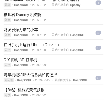
1
分享
•
RaspiSQH
•
2025-02-23
•
最后回复来自
Spoony
稚晖君 Dummy 机械臂
创造
•
RaspiSQH
•
2025-02-23
能发射弹力球的小车
3
创造
•
RaspiSQH
•
2023-12-26
•
最后回复来自
RaspiSQH
在旧手机上运行 Ubuntu Desktop
2
分享
•
RaspiSQH
•
2023-12-08
•
最后回复来自
RaspiSQH
DIY 陶泥 3D 打印机
分享
•
RaspiSQH
•
2023-06-30
清华机械和浙大信息类如何选择
3
问与答
•
RaspiSQH
•
2023-06-29
•
最后回复来自
RaspiSQH
【B站】机械式天气预报
分享
•
RaspiSQH
•
2023-06-23