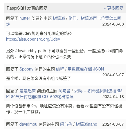
RaspiSQH 发表的回复
» 更多回复
回复了
hutter
创建的主题
树莓派
/
佬们，树莓派声卡位置怎么固
定
2024-06-08
可以编辑udev规则来分配固定的路径
https://alsa.opensrc.org/Udev
另外 /dev/snd/by-path 下可以看到一些设备，一般是按usb端口命
名的，正常情况下这个路径也不会变
回复了
Spoony
创建的主题
编程
/
用数据库存储 JSON
2024-06-07
歪个楼，现在怎么没有小组长标签了
回复了
晨晨起床
创建的主题
问与答
/
求助----树莓派同时连接BM
P180气压传感器和LCD1602输出错误
2024-04-18
两个设备都用i2c，地址应该没有冲突，看看lcd里面有没有奇怪操
作，换一个库试试。
回复了
davidmou
创建的主题
问与答
/
树莓派nano
2024-03-07