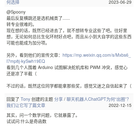
何选择
2023-06-29
@Spoony
最后反复横跳还是选机械类了......
转专业很难的。
现在想的话，既然已经进去了，就不想转专业这些了吧。往好里
想，无论如何总比生化环材好点吧，而且从小到大自学的这些东西
可能也能成为加分项。
另外，看到他们的宣传文章：
https://mp.weixin.qq.com/s/Mxbs6_
I7mp8j-kySwh19EQ
看到几个人围着 Arduino 试图解决舵机库和 PWM 冲突，感觉心
还是凉了半截（
不过的话，既然这位同学都能拿那些奖，感觉又迷之自信起来了（
回复了
Tony
创建的主题
分享
/
聊天机器人ChatGPT为何“出圈”？
我们让它写了篇文章
2022-12-15
其实，问一个数学问题，它就暴露了。
试试问:什么是奇函数