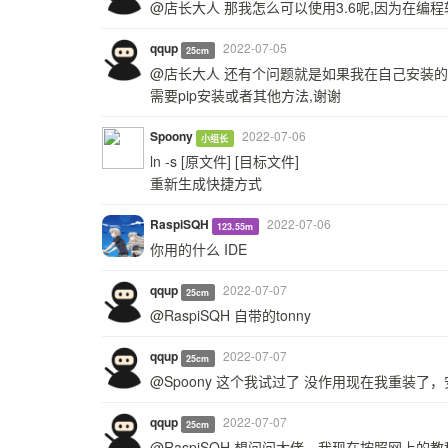
@店长大人 那我怎么可以使用3.6呢,因为在编程
qqup
2022-07-05
25cm
@店长大人 还有个问题就是如果我在自己安装的编译
需要pip安装或者其他方法,谢谢
Spoony
2022-07-06
小组长
ln -s [原文件] [目标文件]
重新生成快捷方式
RaspiSQH
2022-07-06
123.55m
你用的什么 IDE
qqup
2022-07-07
25cm
@RaspiSQH 自带的tonny
qqup
2022-07-07
25cm
@Spoony 这个我试过了 没作用现在我重装了，安
qqup
2022-07-07
25cm
@RaspiSQH 想问问大佬，我现在按照网上的教程安