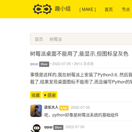
趣小组
[ MAKE ]
首页
节点
首页
树莓派
树莓派桌面不能用了,能显示,但图标呈灰色
qqup
•
2022-07-05
•
2913 次点击
25cm
事情是这样的,我在树莓派上安装了Python3.6, 然后
载了,结果发现桌面图标不能用了,而且编写Python
收藏
♥ 感谢
店长大人
2022-07-05
8.5m
呃，python好像是树莓派系统的基础组件
qqup
2022-07-05
25cm