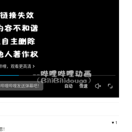
♥ 1
恩！