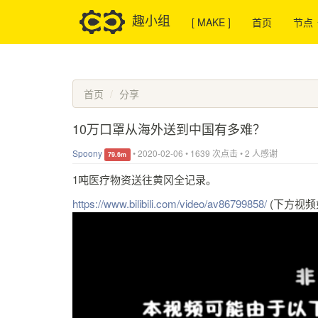
趣小组
[ MAKE ]
首页
节点
首页
分享
10万口罩从海外送到中国有多难？
Spoony
•
2020-02-06
•
1639 次点击
•
2 人感谢
79.6m
1吨医疗物资送往黄冈全记录。
https://www.bilibili.com/video/av86799858/
(下方视频