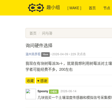
趣小组
[ MAKE ]
首页
节点
首页
问与答
询问硬件选择
温州吴彦祖
•
2026-04-09
•
229 次点击
10cm
我现在有块树莓派3b＋，就是我想利用树莓派对土
学者可能经费不多，200左右
收藏
♥ 感谢
Spoony
2026-06-14
小组长
几块钱买一个土壤湿度传感器和模拟信号采集模